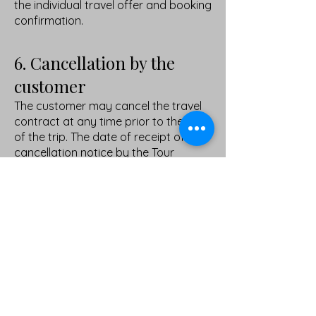
the individual travel offer and booking
confirmation.
6. Cancellation by the
customer
The customer may cancel the travel
contract at any time prior to the start
of the trip. The date of receipt of the
cancellation notice by the Tour
Operator shall be decisive.
In the event of cancellation, the
following cancellation fees shall apply:
up to 30 days before departure: 30%
of the total travel price
(corresponding to the non-
refundable deposit)
up to 14 days before departure: 50%
of the total travel price
from 13 days before departure or in