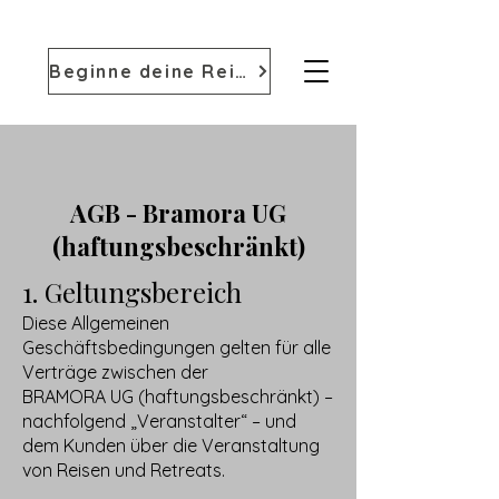
Beginne deine Reise
AGB - Bramora UG
(haftungsbeschränkt)
1. Geltungsbereich
Diese Allgemeinen
Geschäftsbedingungen gelten für alle
Verträge zwischen der
BRAMORA UG (haftungsbeschränkt) –
nachfolgend „Veranstalter“ – und
dem Kunden über die Veranstaltung
von Reisen und Retreats.