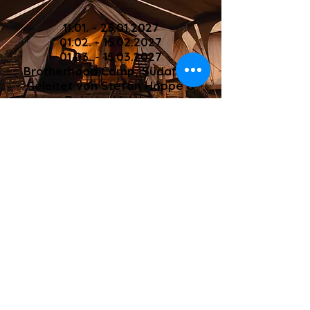
11.01. - 25.01.2027
01.02. - 15.02.2027
01.03. - 15.03.2027
Brotherhood Camp, Südafrika
Geleitet von Stefan Hoppe &
Raimund Welge
info@bramora-travel.com
+49
1522 4667741
BRAMORA UG (haftungsbeschränkt)
AG
Cookie
Impressu
Datenschu
B
s
m
tz
Datenschutz
Bremen, Deutschland