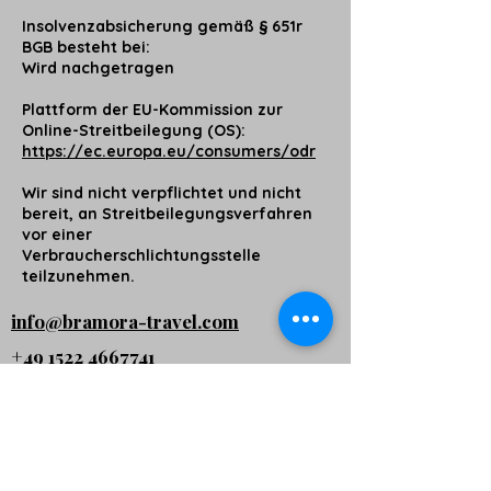
Insolvenzabsicherung gemäß § 651r
BGB besteht bei:
Wird nachgetragen
Plattform der EU-Kommission zur
Online-Streitbeilegung (OS):
https://ec.europa.eu/consumers/odr
Wir sind nicht verpflichtet und nicht
bereit, an Streitbeilegungsverfahren
vor einer
Verbraucherschlichtungsstelle
teilzunehmen.
info@bramora-travel.com
+
49 1522 4667741
BRAMORA UG (haftungsbeschränkt)
AG
Cookie
Impressu
Datenschu
B
s
m
tz