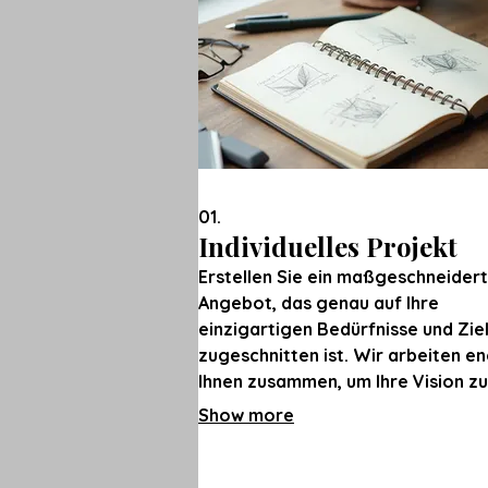
01.
Individuelles Projekt
Erstellen Sie ein maßgeschneider
Angebot, das genau auf Ihre
einzigartigen Bedürfnisse und Zie
zugeschnitten ist. Wir arbeiten en
Ihnen zusammen, um Ihre Vision z
Leben zu erwecken und innovativ
Show more
Lösungen zu entwickeln, die
Ergebnisse liefern. Dieses Paket i
perfekt für komplexe