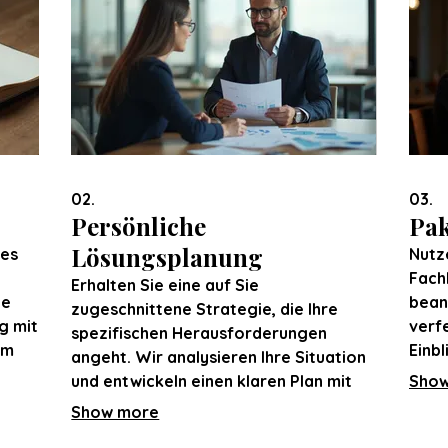
02.
03.
Persönliche
Pak
Lösungsplanung
tes
Nutz
Fach
Erhalten Sie eine auf Sie
le
bean
zugeschnittene Strategie, die Ihre
g mit
verfe
spezifischen Herausforderungen
um
Einbl
angeht. Wir analysieren Ihre Situation
e
Empf
und entwickeln einen klaren Plan mit
Show
Ents
umsetzbaren Schritten. Dies
Show more
st
Dies 
gewährleistet, dass Sie die
Ihre