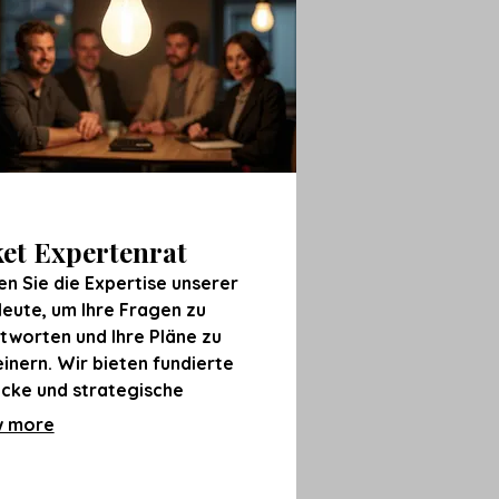
et Expertenrat
en Sie die Expertise unserer
leute, um Ihre Fragen zu
tworten und Ihre Pläne zu
inern. Wir bieten fundierte
icke und strategische
ehlungen, um Ihre
 more
cheidungsfindung zu verbessern.
ist die ideale Unterstützung, um
 Vorhaben auf das nächste Level