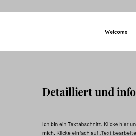
Welcome
Detailliert und inf
Ich bin ein Textabschnitt. Klicke hier u
mich. Klicke einfach auf „Text bearbeit