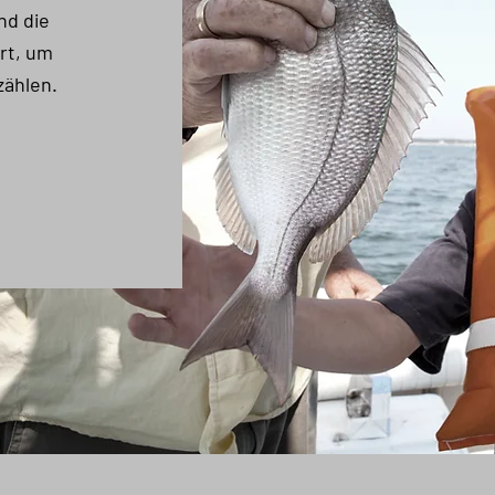
nd die
Ort, um
zählen.