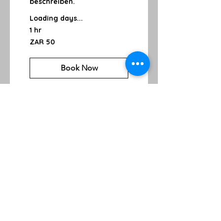
beschreiben.
Loading days...
1 hr
50
ZAR 50
South
African
rand
Book Now