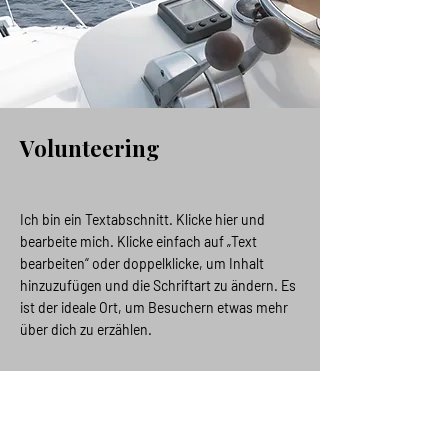
Volunteering
Ich bin ein Textabschnitt. Klicke hier und
bearbeite mich. Klicke einfach auf „Text
bearbeiten“ oder doppelklicke, um Inhalt
hinzuzufügen und die Schriftart zu ändern. Es
ist der ideale Ort, um Besuchern etwas mehr
über dich zu erzählen.